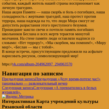
события, каждый житель нашей страны воспринимает как
личную трагедию.
Наша акция Памяти — наша скорбь и боль о погибших, наша
солидарность с жертвами трагедий, наш протест против
террора, наша надежда на то, что люди Мира смогут не
допустить разрастания этого преступного безумия.
Пришедшие зажгли свечи и почтили память погибших
школьников Беслана и всех жертв терактов минутой
молчания. На стене памяти люди оставляли надписи со
словами: «Нет террору!», «Мы скорбим, мы помним!», «Миру
мир!», «Беслан — мы с тобой».
В конце встречи, присутствующим предложили на асфальте
нарисовать рисунок, символизирующий мир!
https://
vk.com/album-204962097_294963570
Навигация по записям
Предыдущая запись
Предыдущая
«Делу время-потехе час!»
танцевально — развлекательный вечер
Следующая запись
Следующая
«А превратились в белых
журавлей».
Интерактивная Карта учреждений культуры
Рязанской области