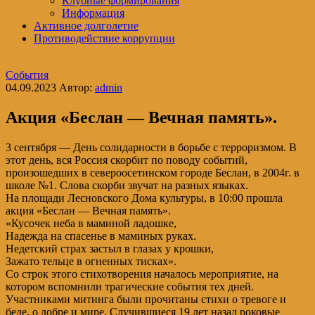
Клубные формирования
Информация
Активное долголетие
Противодействие коррупции
События
04.09.2023
Автор:
admin
Акция «Беслан — Вечная память».
3 сентября — День солидарности в борьбе с терроризмом. В
этот день, вся Россия скорбит по поводу событий,
произошедших в североосетинском городе Беслан, в 2004г. в
школе №1. Слова скорби звучат на разных языках.
На площади Лесновского Дома культуры, в 10:00 прошла
акция «Беслан — Вечная память».
«Кусочек неба в маминой ладошке,
Надежда на спасенье в маминых руках.
Недетский страх застыл в глазах у крошки,
Зажато тельце в огненных тисках».
Со строк этого стихотворения началось мероприятие, на
котором вспомнили трагические события тех дней.
Участниками митинга были прочитаны стихи о тревоге и
беде, о добре и мире. Случившиеся 19 лет назад роковые