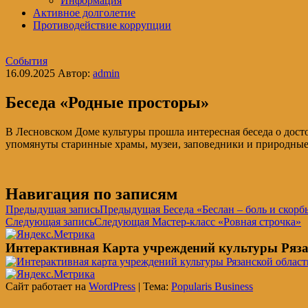
Информация
Активное долголетие
Противодействие коррупции
События
16.09.2025
Автор:
admin
Беседа «Родные просторы»
В Лесновском Доме культуры прошла интересная беседа о дос
упомянуты старинные храмы, музеи, заповедники и природные
Навигация по записям
Предыдущая запись
Предыдущая
Беседа «Беслан – боль и скорб
Следующая запись
Следующая
Мастер-класс «Ровная строчка»
Интерактивная Карта учреждений культуры Ряза
Сайт работает на
WordPress
|
Тема:
Popularis Business