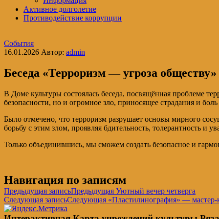
Информация
Активное долголетие
Противодействие коррупции
События
16.01.2026
Автор:
admin
Беседа «Терроризм — угроза обществу»
В Доме культуры состоялась беседа, посвящённая проблеме тер
безопасности, но и огромное зло, приносящее страдания и бол
Было отмечено, что терроризм разрушает основы мирного сосущ
борьбу с этим злом, проявляя бдительность, толерантность и у
Только объединившись, мы сможем создать безопасное и гармо
Навигация по записям
Предыдущая запись
Предыдущая
Уютный вечер четверга️
Следующая запись
Следующая
«Пластилинография» — мастер-к
Интерактивная Карта учреждений культуры Ряза