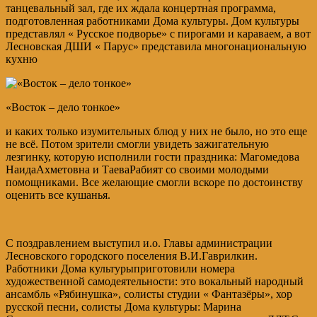
танцевальный зал, где их ждала концертная программа,
подготовленная работниками Дома культуры. Дом культуры
представлял « Русское подворье» с пирогами и караваем, а вот
Лесновская ДШИ « Парус» представила многонациональную
кухню
«Восток – дело тонкое»
и каких только изумительных блюд у них не было, но это еще
не всё. Потом зрители смогли увидеть зажигательную
лезгинку, которую исполнили гости праздника: Магомедова
НаидаАхметовна и ТаеваРабият со своими молодыми
помощниками. Все желающие смогли вскоре по достоинству
оценить все кушанья.
С поздравлением выступил и.о. Главы администрации
Лесновского городского поселения В.И.Гаврилкин.
Работники Дома культурыприготовили номера
художественной самодеятельности: это вокальный народный
ансамбль «Рябинушка», солисты студии « Фантазёры», хор
русской песни, солисты Дома культуры: Марина