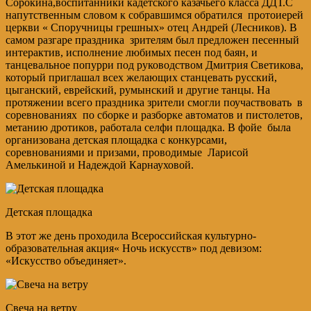
Сорокина,воспитанники кадетского казачьего класса ДДТ.С
напутственным словом к собравшимся обратился протоиерей
церкви « Споручницы грешных» отец Андрей (Лесников). В
самом разгаре праздника зрителям был предложен песенный
интерактив, исполнение любимых песен под баян, и
танцевальное попурри под руководством Дмитрия Светикова,
который приглашал всех желающих станцевать русский,
цыганский, еврейский, румынский и другие танцы. На
протяжении всего праздника зрители смогли поучаствовать в
соревнованиях по сборке и разборке автоматов и пистолетов,
метанию дротиков, работала селфи площадка. В фойе была
организована детская площадка с конкурсами,
соревнованиями и призами, проводимые Ларисой
Амелькиной и Надеждой Карнауховой.
Детская площадка
В этот же день проходила Всероссийская культурно-
образовательная акция« Ночь искусств» под девизом:
«Искусство объединяет».
Свеча на ветру