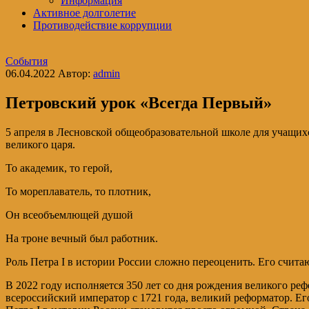
Информация
Активное долголетие
Противодействие коррупции
События
06.04.2022
Автор:
admin
Петровский урок «Всегда Первый»
5 апреля в Лесновской общеобразовательной школе для учащих
великого царя.
То академик, то герой,
То мореплаватель, то плотник,
Он всеобъемлющей душой
На троне вечный был работник.
Роль Петра I в истории России сложно переоценить. Его счита
В 2022 году исполняется 350 лет со дня рождения великого р
всероссийский император с 1721 года, великий реформатор. Е