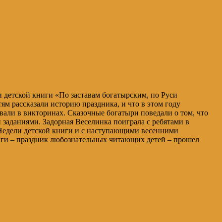
.
 детской книги «По заставам богатырским, по Руси
м рассказали историю праздника, и что в этом году
овали в викторинах. Сказочные богатыри поведали о том, что
заданиями. Задорная Веселинка поиграла с ребятами в
Недели детской книги и с наступающими весенними
иги – праздник любознательных читающих детей – прошел