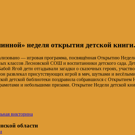
линной» неделя открытия детской книги
трализовано — игровая программа, посвящённая Открытию Недели
х классов Лесновской СОШ и воспитанники детского сада. Детя
Бабой Ягой дети отгадывали загадки о сказочных героях, участв
он развлекал присутствующих игрой в мяч, шутками и весёлыми 
кой детской библиотеки поздравила собравшихся с Открытием 
грамотами и небольшими призами. Открытие Недели детской кн
льная викторина
нской области