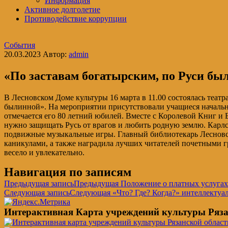
Информация
Активное долголетие
Противодействие коррупции
События
20.03.2023
Автор:
admin
«По заставам богатырским, по Руси бы
В Лесновском Доме культуры 16 марта в 11.00 состоялась теа
былинной». На мероприятии присутствовали учащиеся начальны
отмечается его 80 летний юбилей. Вместе с Королевой Книг и 
нужно защищать Русь от врагов и любить родную землю. Карлс
подвижные музыкальные игры. Главный библиотекарь Лесновс
каникулами, а также наградила лучших читателей почетными 
весело и увлекательно.
Навигация по записям
Предыдущая запись
Предыдущая
Положение о платных услугах
Следующая запись
Следующая
«Что? Где? Когда?» интеллектуа
Интерактивная Карта учреждений культуры Ряза