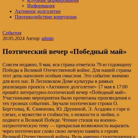
Клубные формирования
Информация
Активное долголетие
Противодействие коррупции
События
20.05.2024
Автор:
admin
Поэтический вечер «Победный май»
Совсем недавно, 9 мая, вся страна отметила 79-ю годовщину
Победы в Великой Отечественной войне. Для нашей страны
этот день наполнен особым смыслом. Это событие значимо
для всех нас. В Лесновском Доме культуры в рамках
реализации проекта «Активное долголетие» 17 мая в 17:00
прошёл литературно-поэтический вечер «Победный май».
Участниками мероприятия были прочитаны произведения о
тех грозных событиях. Звучали поэтические строки О.
Берггольц, К. Симонова, Ю. Друниной, Э. Асадова о горе и
слезах, о мужестве и стойкости, о нежности и любви, о
подвиге и Великой Победе. Чтение стихов на военно-
патриотическую тему — прекрасная возможность выразить
через поэтическое слово свою личную память о героях
Великой Отечественной войны. Ведь именно стихотворения о