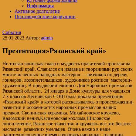
Клубные формирования
Информация
Активное долголетие
Противодействие коррупции
События
25.01.2023
Автор:
admin
Презентация»Рязанский край»
Не только воинская слава и мудрость правителей прославила
Рязанский край. Славился он издавна и творениями рук своих
многочисленных народных мастеров — резчиков по дереву,
гончаров, лозоплетельщиков, художников росписи, мастериц-
кружевниц. В преддверии единого Дня Народных промыслов
Рязанской области, 24 января в Доме культуры для учащихся
7-х классов Лесновской СОШ была показана презентация
«Рязанский край» в которой рассказывалось о происхождении,
развитии и особенностях народных промыслов наших
предков. Скопинская керамика, Михайловское кружево,
Кадомский вениз,Касимовская хохлома,Шиловское
лозоплетение, Рязанское ткачество и кружево- все это богатое
наследие рязанских умельцев. Очень важно в наше
нанотехнологичное время сохранять народные традиции,