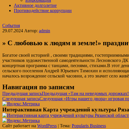
Информация
Активное долголетие
Противодействие коррупции
События
29.07.2024
Автор:
admin
» С любовью к людям и земле!» праздни
Богатое своей историей , своими традициями, гостеприимными
участников художественной самодеятельности Лесновского ДК 
концертная программа с танцами, песнями, стихами.В этот ден
сельского поселения Андрей Юрьевич Тимохин и исполняющая о
началось возрождение сельской часовни, а это значит село живё
Навигация по записям
Предыдущая запись
Предыдущая
«Там на неведомых дорожках!
Следующая запись
Следующая
«Игры нашего двора» игровая п
Интерактивная Карта учреждений культуры Ряза
Сайт работает на
WordPress
|
Тема:
Popularis Business