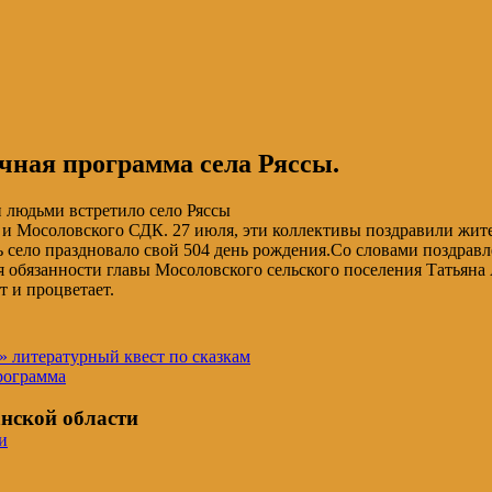
чная программа села Ряссы.
 людьми встретило село Ряссы
и Мосоловского СДК. 27 июля, эти коллективы поздравили жите
ь село праздновало свой 504 день рождения.Со словами поздрав
бязанности главы Мосоловского сельского поселения Татьяна А
т и процветает.
» литературный квест по сказкам
рограмма
нской области