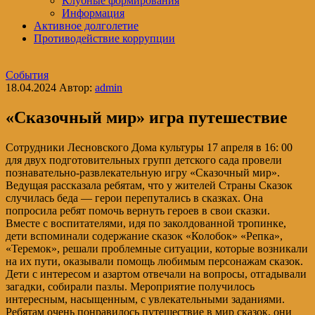
Клубные формирования
Информация
Активное долголетие
Противодействие коррупции
События
18.04.2024
Автор:
admin
«Сказочный мир» игра путешествие
Сотрудники Лесновского Дома культуры 17 апреля в 16: 00
для двух подготовительных групп детского сада провели
познавательно-развлекательную игру «Сказочный мир».
Ведущая рассказала ребятам, что у жителей Страны Сказок
случилась беда — герои перепутались в сказках. Она
попросила ребят помочь вернуть героев в свои сказки.
Вместе с воспитателями, идя по заколдованной тропинке,
дети вспоминали содержание сказок «Колобок» «Репка»,
«Теремок», решали проблемные ситуации, которые возникали
на их пути, оказывали помощь любимым персонажам сказок.
Дети с интересом и азартом отвечали на вопросы, отгадывали
загадки, собирали пазлы. Мероприятие получилось
интересным, насыщенным, с увлекательными заданиями.
Ребятам очень понравилось путешествие в мир сказок, они