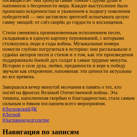
посвящается»: она тронула самые тонкие струны души и
напомнила о бесценности мира. Каждое выступление было
пронизано искренностью и уважением к подвигу поколения
победителей — оно заставляло зрителей испытывать целую
гамму эмоций: от слёз скорби до гордости и восхищения.
Стихи сменялись проникновенным исполнением песен,
складываясь в единую картину переживаний, с которыми
столкнулись люди в годы войны. Музыкальные номера
помогли глубоко погрузиться в историю: они рассказывали о
судьбах авторов песен и стихов и о том, как эти произведения
поддерживали боевой дух солдат в самые трудные минуты.
Истории о силе духа, любви, преданности и вере в победу
звучали как откровение, напоминая: эти ценности актуальны
во все времена.
Завершился вечер минутой молчания в память о тех, кто
погиб на фронтах Великой Отечественной войны. Эта
тишина, наполненная скорбью и благодарностью, стала самым
сильным и ёмким посланием всего мероприятия.
#ЛесновскийДК
#Лесной
#Активноедолголетие
Навигация по записям