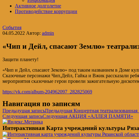
Информация
Активное долголетие
Противодействие коррупции
События
04.05.2022
Автор:
admin
«Чип и Дейл, спасают Землю» театрали
Защити планету!
«Чип и Дейл, спасают Землю» под таким названием в Доме ку
Сказочные персонажи Чип,Дейл, Гайка и Вжик рассказали ребят
мероприятия сказочные герои провели зажигательную дискотек
https://vk.com/album-204962097_282825069
Навигация по записям
Предыдущая запись
Предыдущая
Концертная театрализованная
Следующая запись
Следующая
АКЦИЯ «АЛЛЕЯ ПАМЯТИ»
Интерактивная Карта учреждений культуры Ряза