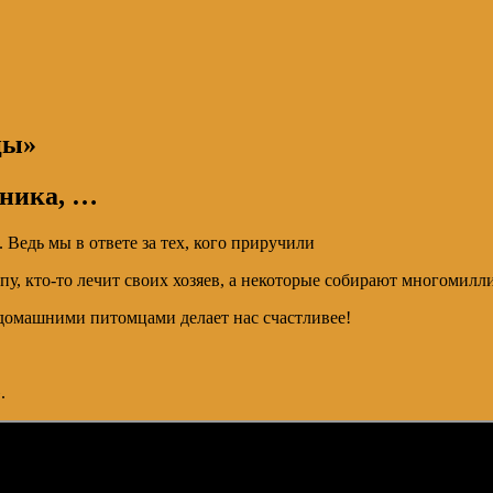
цы»
оника, …
. Ведь мы в ответе за тех, кого приручили
лапу, кто-то лечит своих хозяев, а некоторые собирают многоми
 домашними питомцами делает нас счастливее!
.