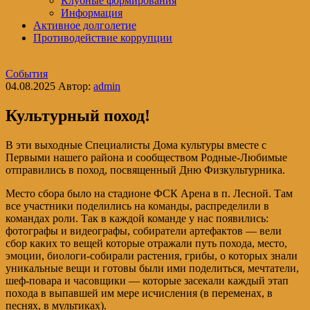
Клубные формирования
Информация
Активное долголетие
Противодействие коррупции
События
04.08.2025
Автор:
admin
Культурный поход!
В эти выходные Специалисты Дома культуры вместе с
Первыми нашего района и сообществом Родные-Любимые
отправились в поход, посвященный Дню Физкультурника.
Место сбора было на стадионе ФСК Арена в п. Лесной. Там
все участники поделились на команды, распределили в
командах роли. Так в каждой команде у нас появились:
фотографы и видеографы, собиратели артефактов — вели
сбор каких то вещей которые отражали путь похода, место,
эмоции, биологи-собирали растения, грибы, о которых знали
уникальные вещи и готовы были ими поделиться, мечтатели,
шеф-повара и часовщики — которые засекали каждый этап
похода в выпавшей им мере исчисления (в переменах, в
песнях, в мультиках).