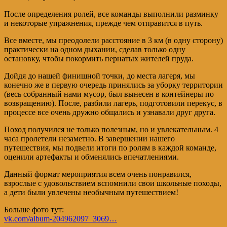
После определения ролей, все команды выполнили разминку
и некоторые упражнения, прежде чем отправится в путь.
Все вместе, мы преодолели расстояние в 3 км (в одну сторону)
практически на одном дыхании, сделав только одну
остановку, чтобы покормить пернатых жителей пруда.
Дойдя до нашей финишной точки, до места лагеря, мы
конечно же в первую очередь принялись за уборку территории
(весь собранный нами мусор, был вынесен в контейнеры по
возвращению). После, разбили лагерь, подготовили перекус, в
процессе все очень дружно общались и узнавали друг друга.
Поход получился не только полезным, но и увлекательным. 4
часа пролетели незаметно. В завершении нашего
путешествия, мы подвели итоги по ролям в каждой команде,
оценили артефакты и обменялись впечатлениями.
Данный формат мероприятия всем очень понравился,
взрослые с удовольствием вспомнили свои школьные походы,
а дети были увлечены необычным путешествием!
Больше фото тут:
vk.com/album-204962097_3069…