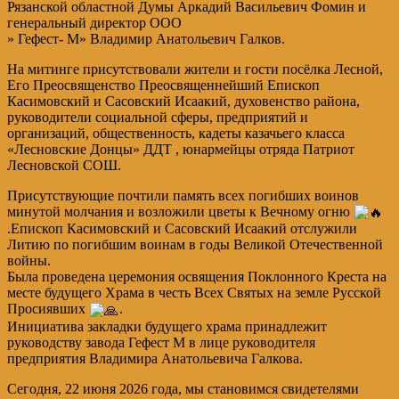
Рязанской областной Думы Аркадий Васильевич Фомин и
генеральный директор ООО
» Гефест- М» Владимир Анатольевич Галков.
На митинге присутствовали жители и гости посёлка Лесной,
Его Преосвященство Преосвященнейший Епископ
Касимовский и Сасовский Исаакий, духовенство района,
руководители социальной сферы, предприятий и
организаций, общественность, кадеты казачьего класса
«Лесновские Донцы» ДДТ , юнармейцы отряда Патриот
Лесновской СОШ.
Присутствующие почтили память всех погибших воинов
минутой молчания и возложили цветы к Вечному огню
.Епископ Касимовский и Сасовский Исаакий отслужили
Литию по погибшим воинам в годы Великой Отечественной
войны.
Была проведена церемония освящения Поклонного Креста на
месте будущего Храма в честь Всех Святых на земле Русской
Просиявших
.
Инициатива закладки будущего храма принадлежит
руководству завода Гефест М в лице руководителя
предприятия Владимира Анатольевича Галкова.
Сегодня, 22 июня 2026 года, мы становимся свидетелями