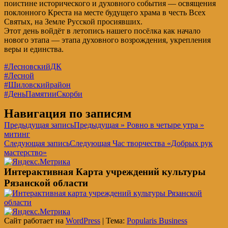
поистине исторического и духовного события — освящения
поклонного Креста на месте будущего храма в честь Всех
Святых, на Земле Русской просиявших.
Этот день войдёт в летопись нашего посёлка как начало
нового этапа — этапа духовного возрождения, укрепления
веры и единства.
#ЛесновскийДК
#Лесной
#Шиловскийрайон
#ДеньПамятииСкорби
Навигация по записям
Предыдущая запись
Предыдущая
» Ровно в четыре утра »
митинг
Следующая запись
Следующая
Час творчества «Добрых рук
мастерство»
Интерактивная Карта учреждений культуры
Рязанской области
Сайт работает на
WordPress
|
Тема:
Popularis Business