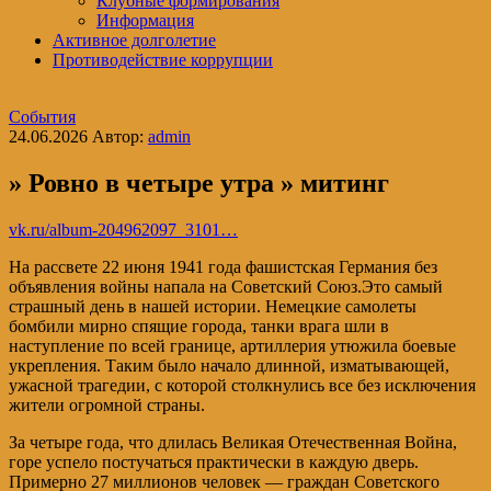
Клубные формирования
Информация
Активное долголетие
Противодействие коррупции
События
24.06.2026
Автор:
admin
» Ровно в четыре утра » митинг
vk.ru/album-204962097_3101…
На рассвете 22 июня 1941 года фашистская Германия без
объявления войны напала на Советский Союз.Это самый
страшный день в нашей истории. Немецкие самолеты
бомбили мирно спящие города, танки врага шли в
наступление по всей границе, артиллерия утюжила боевые
укрепления. Таким было начало длинной, изматывающей,
ужасной трагедии, с которой столкнулись все без исключения
жители огромной страны.
За четыре года, что длилась Великая Отечественная Война,
горе успело постучаться практически в каждую дверь.
Примерно 27 миллионов человек — граждан Советского