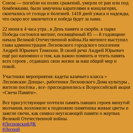
Союза — погибли на полях сражений, умерли от ран или под
бомбежками, были замучены карателями в концлагерях,
скончались от голода и болезней. 1418 дней ужаса и надежды,
что скоро все закончится и победа будет за нами.
22 июня в 4 часа утра , в День памяти и скорби, в парке
Победы состоялся митинг, посвящённый 85 — й годовщине
начала Великой Отечественной войны.На митинге выступил
глава администрации Лесновского городского поселения
Андрей Юрьевич Тимохин. В своей речи Андрей Юрьевич
ещё раз напомнил о том, как важно помнить и чтить память
всех героев , отдавших свои жизни за наш общий мир и
покой.
Участники мероприятия: кадеты казачьего класса »
Лесновские Донцы», работники Лесновского Дома культуры ,
жители посёлка , все- присоединились к Всероссийской акция
«Свеча Памяти».
Все присутствующие почтили память павших героев минутой
молчания, возложили к подножию памятника живые цветы и
зажгли свечи, как символ неугасающей памяти о жертвах
Великой Отечественной войны.
#ЛесновскийДК
#Лесной