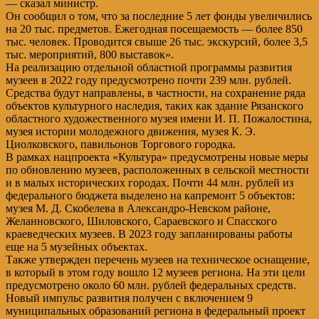
— сказал министр.
Он сообщил о том, что за последние 5 лет фонды увеличились
на 20 тыс. предметов. Ежегодная посещаемость — более 850
тыс. человек. Проводится свыше 26 тыс. экскурсий, более 3,5
тыс. мероприятий, 800 выставок».
На реализацию отдельной областной программы развития
музеев в 2022 году предусмотрено почти 239 млн. рублей.
Средства будут направлены, в частности, на сохранение ряда
объектов культурного наследия, таких как здание Рязанского
областного художественного музея имени И. П. Пожалостина,
музея истории молодежного движения, музея К. Э.
Циолковского, павильонов Торгового городка.
В рамках нацпроекта «Культура» предусмотрены новые меры
по обновлению музеев, расположенных в сельской местности
и в малых исторических городах. Почти 44 млн. рублей из
федерального бюджета выделено на капремонт 5 объектов:
музея М. Д. Скобелева в Александро-Невском районе,
Желанновского, Шиловского, Сараевского и Спасского
краеведческих музеев. В 2023 году запланированы работы
еще на 5 музейных объектах.
Также утвержден перечень музеев на техническое оснащение,
в который в этом году вошло 12 музеев региона. На эти цели
предусмотрено около 60 млн. рублей федеральных средств.
Новый импульс развития получен с включением 9
муниципальных образований региона в федеральный проект