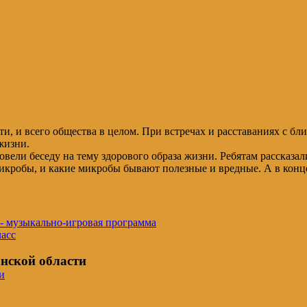
ти, и всего общества в целом. При встречах и расставаниях с б
жизни.
вели беседу на тему здорового образа жизни. Ребятам рассказали 
 микробы, и какие микробы бывают полезные и вредные. А в кон
»- музыкально-игровая программа
ласс
нской области