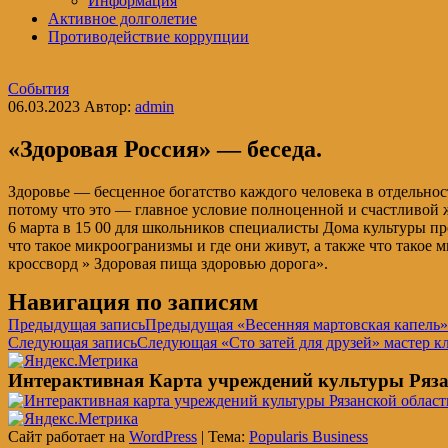
Информация
Активное долголетие
Противодействие коррупции
События
06.03.2023
Автор:
admin
«Здоровая Россия» — беседа.
Здоровье — бесценное богатство каждого человека в отдельнос
потому что это — главное условие полноценной и счастливой 
6 марта в 15 00 для школьников специалисты Дома культуры про
что такое микроогранизмы и где они живут, а также что такое
кроссворд » Здоровая пища здоровью дорога».
Навигация по записям
Предыдущая запись
Предыдущая
«Весенняя мартовская капель
Следующая запись
Следующая
«Сто затей для друзей» мастер к
Интерактивная Карта учреждений культуры Ряза
Сайт работает на
WordPress
|
Тема:
Popularis Business